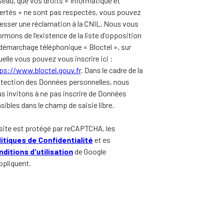
eau, que vos droits « Informatique et
ertés » ne sont pas respectés, vous pouvez
esser une réclamation à la CNIL. Nous vous
ormons de l’existence de la liste d'opposition
démarchage téléphonique « Bloctel », sur
uelle vous pouvez vous inscrire ici :
ps://www.bloctel.gouv.fr
. Dans le cadre de la
tection des Données personnelles, nous
s invitons à ne pas inscrire de Données
sibles dans le champ de saisie libre.
site est protégé par reCAPTCHA, les
itiques de Confidentialité
et es
ditions d'utilisation
de Google
ppliquent.