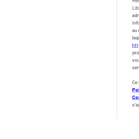
Rés
Lib
adr
inf
au 
laq
htt
pro
vou
sen
Ce 
Pol
Con
s'a