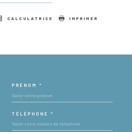
CALCULATRICE
IMPRIMER
PRÉNOM *
OORDONNEES
TÉLÉPHONE *