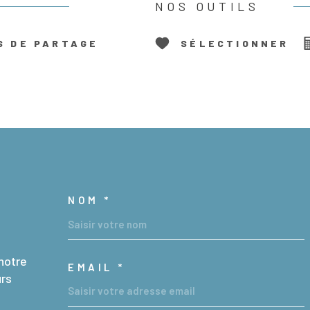
NOS OUTILS
S DE PARTAGE
SÉLECTIONNER
NOM *
TRAD_MELTEM_VOSC
notre
EMAIL *
urs