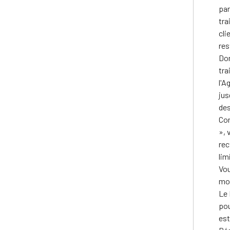
par
tra
cli
res
Don
tra
l'A
jus
des
Con
», 
rec
lim
Vou
mom
Le 
pou
est