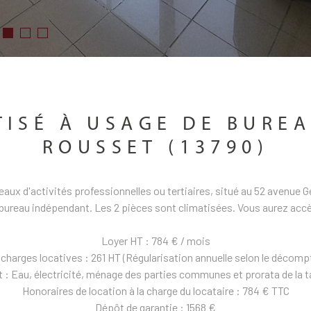
TISÉ À USAGE DE BUREA
ROUSSET (13790)
aux d'activités professionnelles ou tertiaires, situé au 52 avenue 
un bureau indépendant. Les 2 pièces sont climatisées. Vous aurez ac
Loyer HT : 784 € / mois
 charges locatives : 261 HT (Régularisation annuelle selon le décomp
: Eau, électricité, ménage des parties communes et prorata de la t
Honoraires de location à la charge du locataire : 784 € TTC
Dépôt de garantie : 1568 €