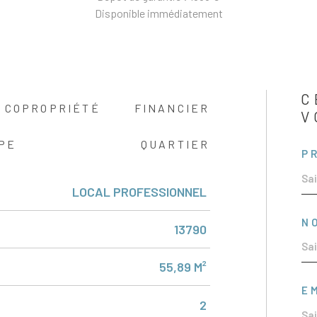
Disponible immédiatement
C
COPROPRIÉTÉ
FINANCIER
V
PE
QUARTIER
P
LOCAL PROFESSIONNEL
N
13790
55,89 M²
E
2