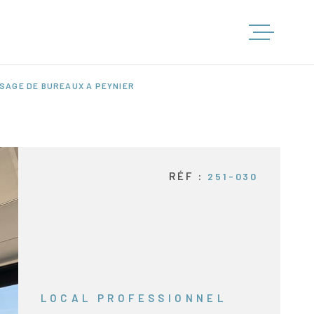
ACCUEIL
USAGE DE BUREAUX A PEYNIER
LOCATIO
RÉF :
251-030
VENTES
GESTION
ESTIMATI
LOCAL PROFESSIONNEL