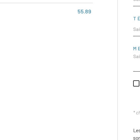
55.89
T
M
* c
Les
son