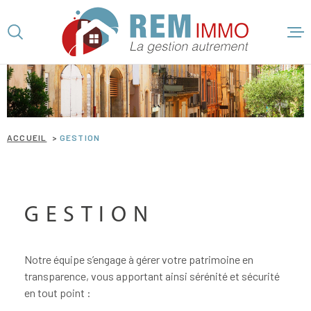
Aller
Aller
Aller
Aller
à
à
au
au
:
la
menu
contenu
recherche
principal
ACCUEI
ACCUEIL
GESTION
LOCATI
VENTE
GESTION
GESTIO
Notre équipe s’engage à gérer votre patrimoine en
transparence, vous apportant ainsi sérénité et sécurité
en tout point :
ESTIMA