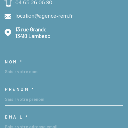
04 65 26 06 80
location@agence-rem.fr
13 rue Grande
13410
Lambesc
NOM *
TRAD_MELTEM_VOSCOORDON
PRÉNOM *
EMAIL *