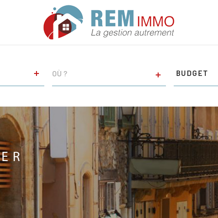
VILLE
Budget
BUDGET
RÉFÉRENCE
CRITÈRE
SUPPLÉM
Piscine
Terrasse
UER