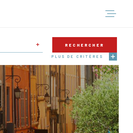
ACCUEIL
RECHERCHER
LOCATIO
PLUS DE CRITÈRES
S
ENTAIRES
VENTES
Parking
GESTION
ESTIMATI