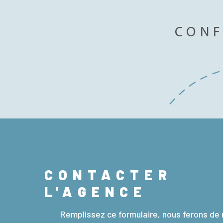
www.georisques.gouv.fr » DOSSIER SOUMIS À GLI - AUCU
SANS PRESENTATION D'UN DOSSIER SOLVABILITE COMP
informations sur les risques auxquels ce bien est exposé s
CONF
sur le site Géorisques
CONTACTER
L'AGENCE
Remplissez ce formulaire, nous ferons de 