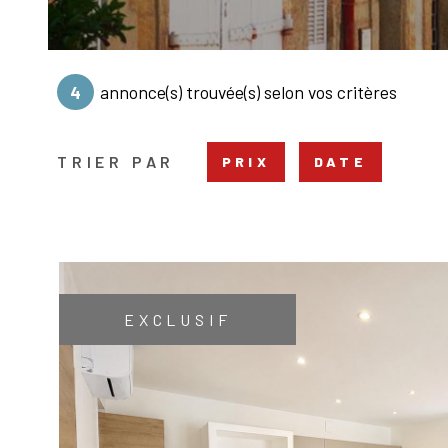
4
annonce(s) trouvée(s) selon vos critères
TRIER PAR
PRIX
DATE
EXCLUSIF