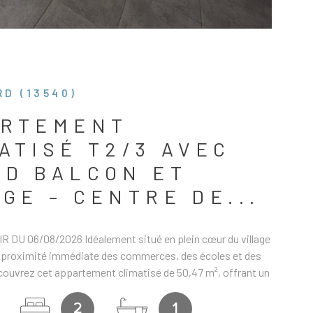
D (13540)
ARTEMENT
ATISÉ T2/3 AVEC
D BALCON ET
GE – CENTRE DE...
 DU 06/08/2026 Idéalement situé en plein cœur du village
à proximité immédiate des commerces, des écoles et des
couvrez cet appartement climatisé de 50,47 m², offrant un
gréable et fonctionnel. L’appartement se compose d'u ne
 vie avec cuisine ouverte, un e chambre, une seconde pièce à
2
1